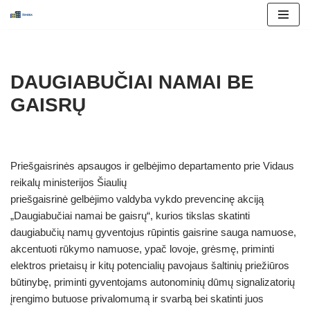
Skip
to
content
DAUGIABUČIAI NAMAI BE
GAISRŲ
Priešgaisrinės apsaugos ir gelbėjimo departamento prie Vidaus
reikalų ministerijos Šiaulių
priešgaisrinė gelbėjimo valdyba vykdo prevencinę akciją
„Daugiabučiai namai be gaisrų“, kurios tikslas skatinti
daugiabučių namų gyventojus rūpintis gaisrine sauga namuose,
akcentuoti rūkymo namuose, ypač lovoje, grėsmę, priminti
elektros prietaisų ir kitų potencialių pavojaus šaltinių priežiūros
būtinybę, priminti gyventojams autonominių dūmų signalizatorių
įrengimo butuose privalomumą ir svarbą bei skatinti juos