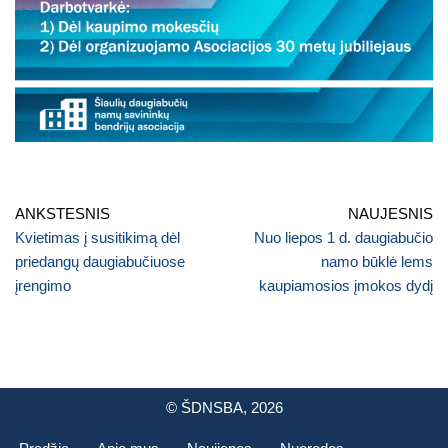
Kvietimas į susitikimą dėl
Nuo liepos 1 d. daugiabučio
priedangų daugiabučiuose
namo būklė lems
įrengimo
kaupiamosios įmokos dydį
© ŠDNSBA, 2026