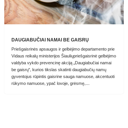
DAUGIABUČIAI NAMAI BE GAISRŲ
Priešgaisrinės apsaugos ir gelbėjimo departamento prie
Vidaus reikalų ministerijos Šiauliųpriešgaisrinė gelbėjimo
valdyba vykdo prevencinę akciją „Daugiabučiai namai
be gaisrų“, kurios tikslas skatinti daugiabučių namų
gyventojus rūpintis gaisrine sauga namuose, akcentuoti
rūkymo namuose, ypač lovoje, grėsmę,…