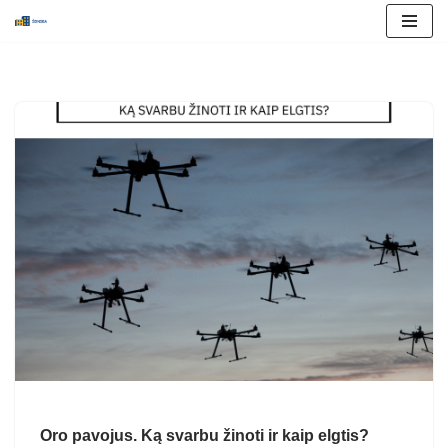
Skip
to
content
Oro pavojus. Ką svarbu žinoti ir kaip elgtis?