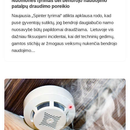
Nuomonės tyrimas dėl bendrojo naudojimo
patalpų draudimo poreikio
Naujausia „Spinter tyrimai“ atlikta apklausa rodo, kad
pusė gyventojų sutiktų, jog bendroji daugiabučio namo
nuosavybė būtų papildomai draudžiama. Lietuvoje vis
dažniau fiksuojami incidentai, kai dėl techninių gedimų,
gamtos stichijų ar žmogaus veiksmų nukenčia bendrojo
naudojimo…